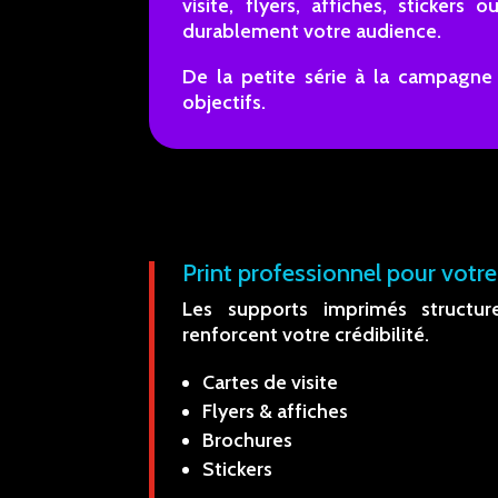
visite, flyers, affiches, sticker
durablement votre audience.
De la petite série à la campagne
objectifs.
Print professionnel pour vot
Les supports imprimés structu
renforcent votre crédibilité.
Cartes de visite
Flyers & affiches
Brochures
Stickers