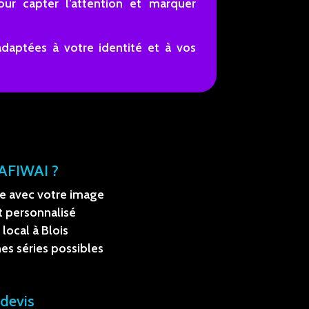
pour capter l’attention et marquer
daptées à votre identité et à vos
 AFIWAI ?
e avec votre image
personnalisé
local à Blois
es séries possibles
devis