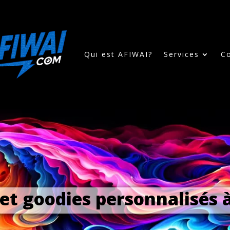
Qui est AFIWAI?
Services
C
 et goodies personnalisés à