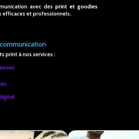
munication avec des
print et goodies
s
efficaces et professionnels.
 communication
 print à nos services :
nternet
sés
digital