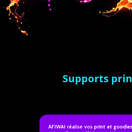
Supports pri
AFIWAI
réalise vos
print et goodie